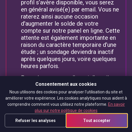
profil s’avère disponible, vous serez
en général avisé(e) par email. Vous ne
raterez ainsi aucune occasion
d'augmenter le solde de votre
compte sur notre panel en ligne. Cette
attente est également importante en
raison du caractère temporaire d’une
étude ; un sondage deviendra inactif
après quelques jours, voire quelques
heures parfois.
Rappelez-vous que l’envoi d’email
vous informant de la disponibilité de
Consentement aux cookies
l’un de nos sondages n’est pas
Nous utilisons des cookies pour analyser l'utilisation du site et
systématique et que certaines
améliorer votre expérience. Les cookies analytiques nous aident à
comprendre comment vous utilisez notre plateforme.
En savoir
notifications peuvent se noyer dans le
plus sur notre politique de cookies
flot continu d’emails. Mieux vaut donc
prendre l’habitude, durant le petit-
Refuser les analyses
Tout accepter
déjeuner par exemple, de se