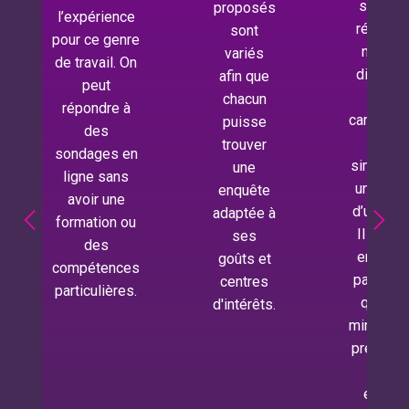
sondages
faire partie
sont
rémunérés
d’un panel
souvent
n’est pas
de sondage
liées à des
difficile car
même si
questions
ils se
l’on est
sur des
caractérisent
inscrit sur
services et
par une
un autre
des
simplicité et
panel de
produits qui
une facilité
recherche
ne sont pas
d’utilisation.
offrant des
encore
Il ne prend
enquêtes
disponibles
en général
rémunérées.
au niveau
pas plus de
C’est une
local. Cela
quelques
très bonne
nous donne
minutes pour
chose car
donc
prendre part
cette
l’occasion
à une
participation
d’en savoir
enquête.
nous
plus sur